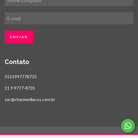
Contato
5511997778735
11 9 9777-8735
sac@charmedlacos.com.br