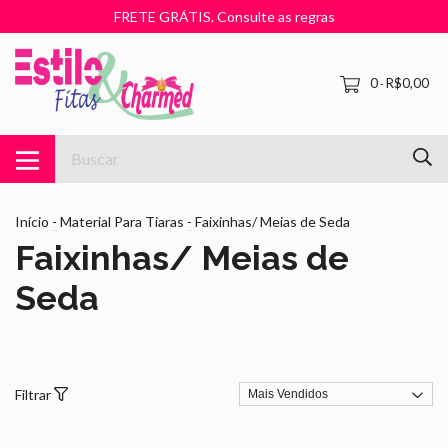
FRETE GRÁTIS. Consulte as regras
0
R$0,00
-
Início
-
Material Para Tiaras
-
Faixinhas/ Meias de Seda
Faixinhas/ Meias de
Seda
Filtrar