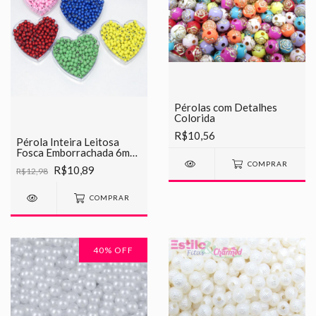
Pérolas com Detalhes
Colorida
R$10,56
Pérola Inteira Leitosa
Fosca Emborrachada 6mm
(para pulseiras)
COMPRAR
R$10,89
R$12,98
COMPRAR
40
% OFF