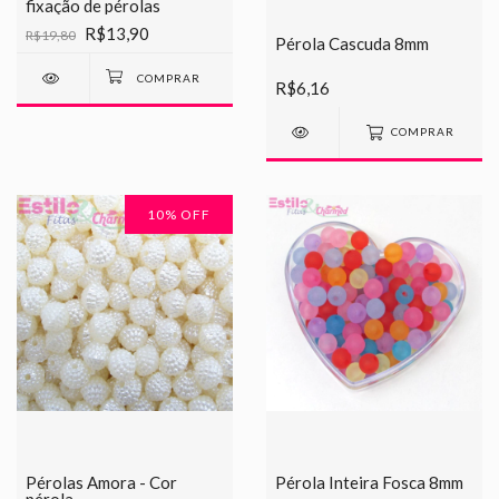
fixação de pérolas
R$13,90
R$19,80
Pérola Cascuda 8mm
R$6,16
COMPRAR
10
% OFF
Pérolas Amora - Cor
Pérola Inteira Fosca 8mm
pérola