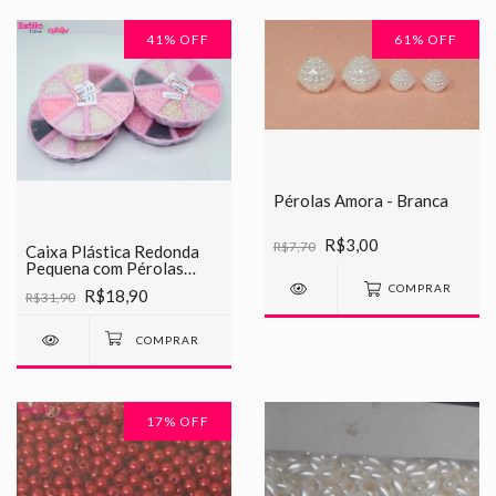
41
% OFF
61
% OFF
Pérolas Amora - Branca
R$3,00
R$7,70
Caixa Plástica Redonda
Pequena com Pérolas
Mistas
COMPRAR
R$18,90
R$31,90
17
% OFF