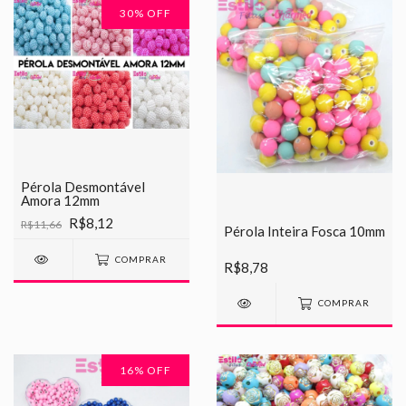
30
% OFF
Pérola Desmontável
Amora 12mm
R$8,12
R$11,66
Pérola Inteira Fosca 10mm
COMPRAR
R$8,78
COMPRAR
16
% OFF