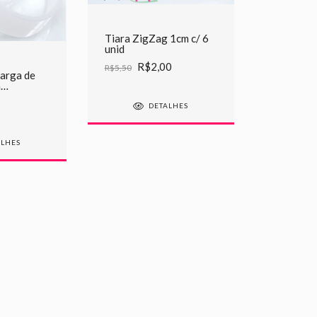
Tiara ZigZag 1cm c/ 6
unid
R$2,00
R$5,50
Larga de
a
DETALHES
ALHES