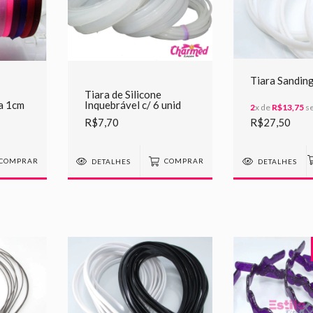
Tiara Sandin
Tiara de Silicone
a 1cm
Inquebrável c/ 6 unid
2
x de
R$13,75
se
R$7,70
R$27,50
COMPRAR
DETALHES
COMPRAR
DETALHES