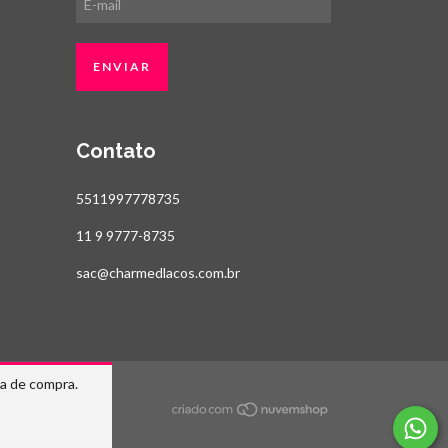
Contato
5511997778735
11 9 9777-8735
sac@charmedlacos.com.br
ia de compra.