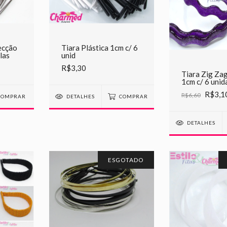
ecção
Tiara Plástica 1cm c/ 6
las
unid
R$3,30
Tiara Zig Za
1cm c/ 6 unid
R$3,1
R$6,60
DETALHES
COMPRAR
DETALHES
ESGOTADO