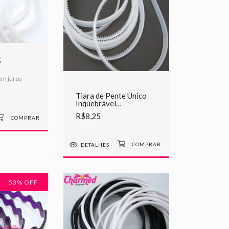
g
m juros
Tiara de Pente Único
Inquebrável
Transparente 1cm - Pct
R$8,25
c/ 6 unid
DETALHES
53
% OFF