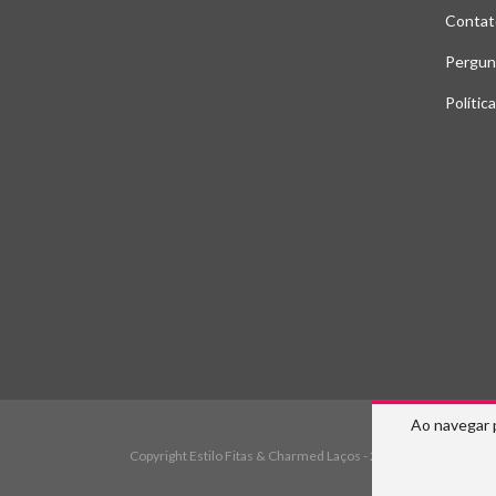
Contat
Pergun
Polític
Ao navegar 
Copyright Estilo Fitas & Charmed Laços - 2026. Todos os direi