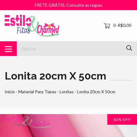
FRETE GRÁTIS. Consulte as regras
0
R$0,00
-
Lonita 20cm X 50cm
Início
-
Material Para Tiaras
-
Lonitas
-
Lonita 20cm X 50cm
65
% OFF