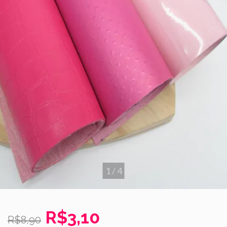
1
/
4
R$3,10
R$8,90