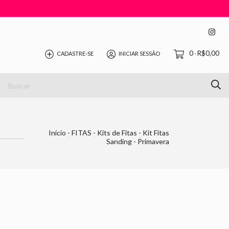
0
R$0,00
CADASTRE-SE
INICIAR SESSÃO
-
Início
-
FITAS
-
Kits de Fitas
-
Kit Fitas
Sanding - Primavera