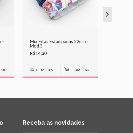
Kit Inicia
 -
Mix Fitas Estampadas 22mm -
Mod 3
10
x de
R$2
R$14,30
R$229,9
DETALHES
DETAL
o
Receba as novidades