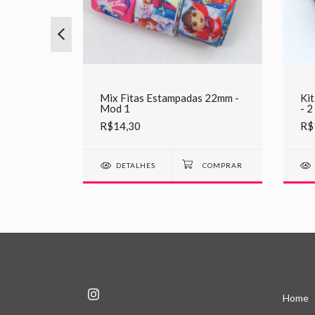
Estampada
Mix Fitas Estampadas 22mm -
Kit
METROS
Mod 1
- 
R$14,30
R$
DETALHES
Home