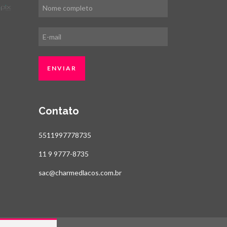
Contato
5511997778735
11 9 9777-8735
sac@charmedlacos.com.br