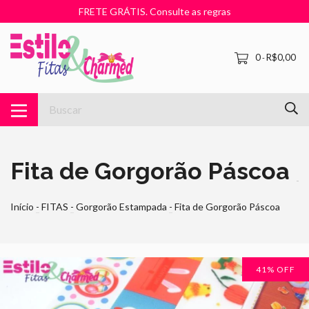
FRETE GRÁTIS. Consulte as regras
0
R$0,00
-
Fita de Gorgorão Páscoa
Início
-
FITAS
-
Gorgorão Estampada
-
Fita de Gorgorão Páscoa
41
% OFF