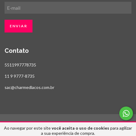
Contato
5511997778735
11 9 9777-8735
sac@charmedlacos.com.br
Ao navegar por este site
você aceita o uso de cookies
para agilizar
Copyright Estilo Fitas & Charmed Laços - 2026. Todos os direitos reservados.
a sua experiência de compra.