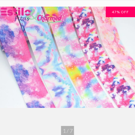
47
% OFF
1
/
7