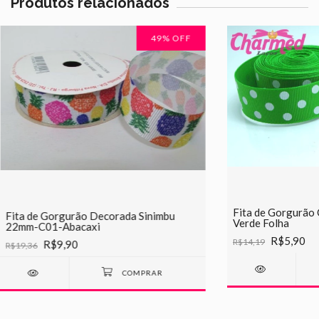
Produtos relacionados
49
% OFF
Fita de Gorgurão
Fita de Gorgurão Decorada Sinimbu
Verde Folha
22mm-C01-Abacaxi
R$5,90
R$14,19
R$9,90
R$19,36