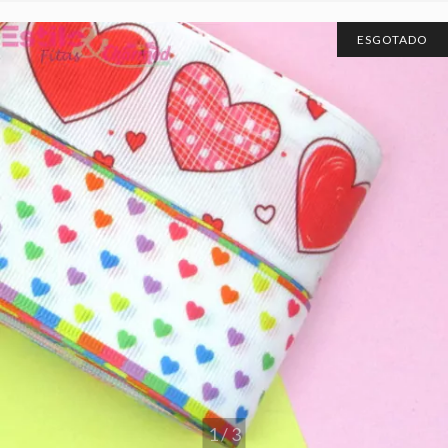
ESGOTADO
1
/
3