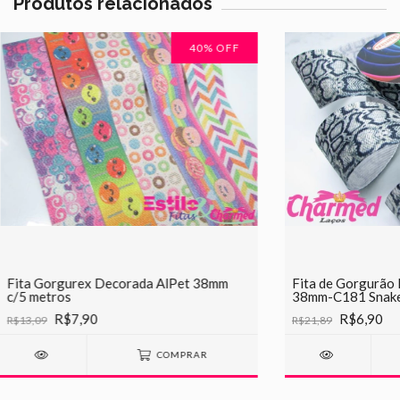
Produtos relacionados
40
% OFF
Fita Gorgurex Decorada AlPet 38mm
Fita de Gorgurão
c/5 metros
38mm-C181 Snak
R$7,90
R$6,90
R$13,09
R$21,89
COMPRAR