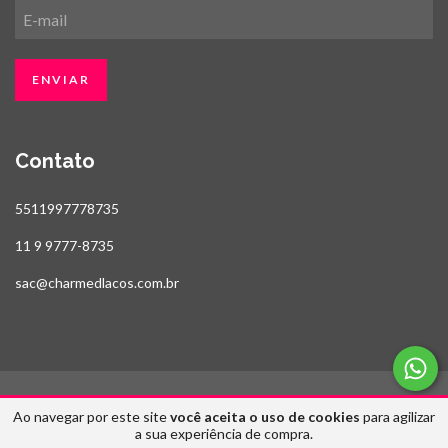
Contato
5511997778735
11 9 9777-8735
sac@charmedlacos.com.br
Ao navegar por este site
você aceita o uso de cookies
para agilizar
Copyright Estilo Fitas & Charmed Laços - 2026. Todos os direitos reservados.
a sua experiência de compra.